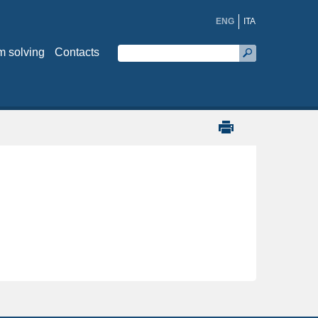
ENG
ITA
m solving
Contacts