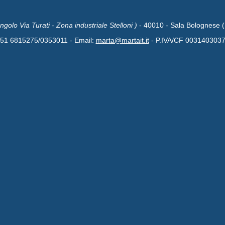
Angolo Via Turati - Zona industriale Stelloni )
- 40010 - Sala Bolognese 
051 6815275/0353011 - Email:
marta@martait.it
- P.IVA/CF 003140303