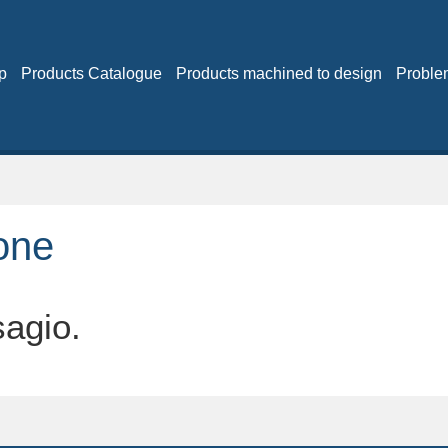
p
Products Catalogue
Products machined to design
Proble
one
sagio.