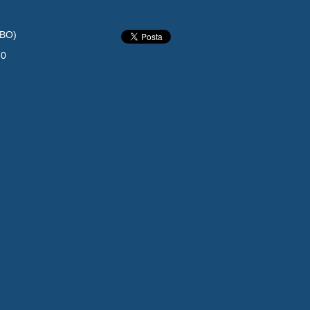
(BO)
70